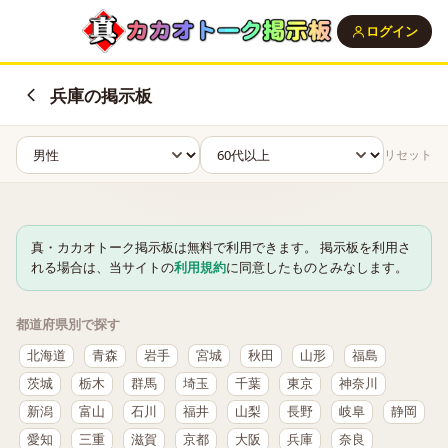
ログイン
兵庫の掲示板
リセット
真・カカオトーク掲示板は無料で利用できます。 掲示板を利用さ
れる場合は、当サイトの
利用規約
に同意したものとみなします。
都道府県別で探す
北海道
青森
岩手
宮城
秋田
山形
福島
茨城
栃木
群馬
埼玉
千葉
東京
神奈川
新潟
富山
石川
福井
山梨
長野
岐阜
静岡
愛知
三重
滋賀
京都
大阪
兵庫
奈良