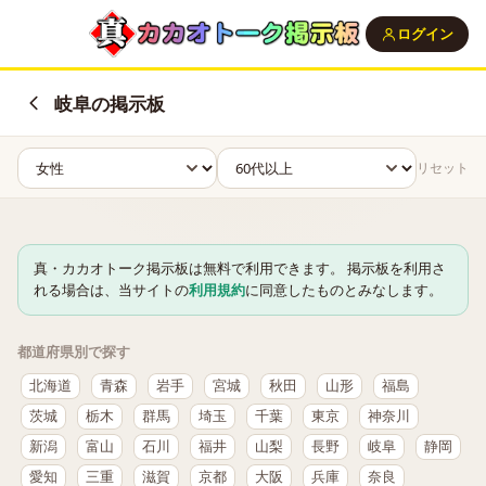
ログイン
岐阜の掲示板
リセット
真・カカオトーク掲示板は無料で利用できます。 掲示板を利用さ
れる場合は、当サイトの
利用規約
に同意したものとみなします。
都道府県別で探す
北海道
青森
岩手
宮城
秋田
山形
福島
茨城
栃木
群馬
埼玉
千葉
東京
神奈川
新潟
富山
石川
福井
山梨
長野
岐阜
静岡
愛知
三重
滋賀
京都
大阪
兵庫
奈良