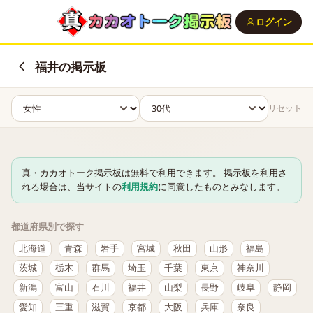
ログイン
福井の掲示板
リセット
真・カカオトーク掲示板は無料で利用できます。 掲示板を利用さ
れる場合は、当サイトの
利用規約
に同意したものとみなします。
都道府県別で探す
北海道
青森
岩手
宮城
秋田
山形
福島
茨城
栃木
群馬
埼玉
千葉
東京
神奈川
新潟
富山
石川
福井
山梨
長野
岐阜
静岡
愛知
三重
滋賀
京都
大阪
兵庫
奈良