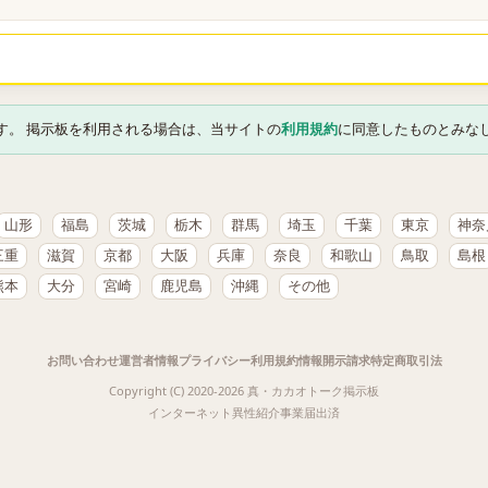
す。 掲示板を利用される場合は、当サイトの
利用規約
に同意したものとみな
山形
福島
茨城
栃木
群馬
埼玉
千葉
東京
神奈
三重
滋賀
京都
大阪
兵庫
奈良
和歌山
鳥取
島根
熊本
大分
宮崎
鹿児島
沖縄
その他
お問い合わせ
運営者情報
プライバシー
利用規約
情報開示請求
特定商取引法
Copyright (C) 2020-2026 真・カカオトーク掲示板
インターネット異性紹介事業届出済