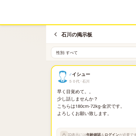
石川の掲示板
♂
イシュー
５０代 · 石川
早く目覚めて。。
少し話しませんか？
こちらは180cm-72kg-金沢です。
よろしくお願い致します。
ID表示には
年齢確認
＆
ログイン
が必要で