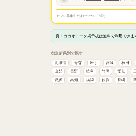
セフレ募集中だよ(*^-^*)（18禁）
真・カカオトーク掲示板は無料で利用できま
都道府県別で探す
北海道
青森
岩手
宮城
秋田
山梨
長野
岐阜
静岡
愛知
愛媛
高知
福岡
佐賀
長崎