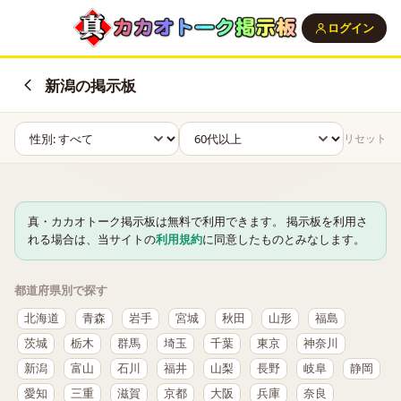
ログイン
新潟の掲示板
リセット
真・カカオトーク掲示板は無料で利用できます。 掲示板を利用さ
れる場合は、当サイトの
利用規約
に同意したものとみなします。
都道府県別で探す
北海道
青森
岩手
宮城
秋田
山形
福島
茨城
栃木
群馬
埼玉
千葉
東京
神奈川
新潟
富山
石川
福井
山梨
長野
岐阜
静岡
愛知
三重
滋賀
京都
大阪
兵庫
奈良