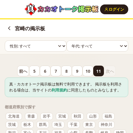
ログイン
宮崎の掲示板
前へ
5
6
7
8
9
10
11
次へ
真・カカオトーク掲示板は無料で利用できます。 掲示板を利用さ
れる場合は、当サイトの
利用規約
に同意したものとみなします。
都道府県別で探す
北海道
青森
岩手
宮城
秋田
山形
福島
茨城
栃木
群馬
埼玉
千葉
東京
神奈川
新潟
富山
石川
福井
山梨
長野
岐阜
静岡