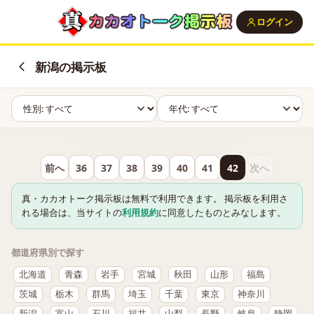
ログイン
新潟の掲示板
前へ
36
37
38
39
40
41
42
次へ
真・カカオトーク掲示板は無料で利用できます。 掲示板を利用さ
れる場合は、当サイトの
利用規約
に同意したものとみなします。
都道府県別で探す
北海道
青森
岩手
宮城
秋田
山形
福島
茨城
栃木
群馬
埼玉
千葉
東京
神奈川
新潟
富山
石川
福井
山梨
長野
岐阜
静岡